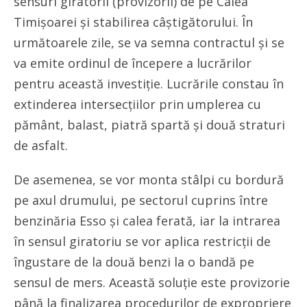
sensuri giratorii (provizorii) de pe Calea
Timișoarei și stabilirea câștigătorului. În
următoarele zile, se va semna contractul și se
va emite ordinul de începere a lucrărilor
pentru această investiție. Lucrările constau în
extinderea intersecțiilor prin umplerea cu
pământ, balast, piatră spartă și două straturi
de asfalt.
De asemenea, se vor monta stâlpi cu bordură
pe axul drumului, pe sectorul cuprins între
benzinăria Esso și calea ferată, iar la intrarea
în sensul giratoriu se vor aplica restricții de
îngustare de la două benzi la o bandă pe
sensul de mers. Această soluție este provizorie
până la finalizarea procedurilor de expropriere