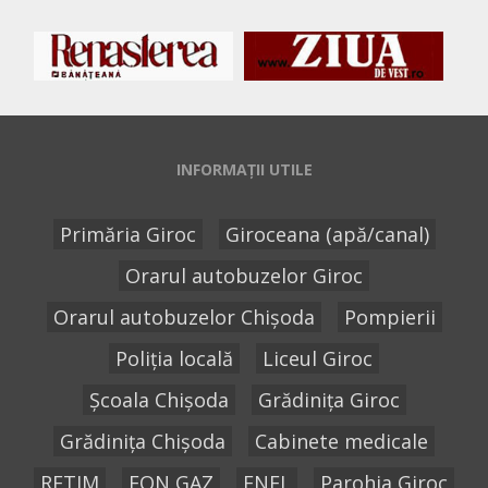
INFORMAȚII UTILE
Primăria Giroc
Giroceana (apă/canal)
Orarul autobuzelor Giroc
Orarul autobuzelor Chișoda
Pompierii
Poliția locală
Liceul Giroc
Școala Chișoda
Grădinița Giroc
Grădinița Chișoda
Cabinete medicale
RETIM
EON GAZ
ENEL
Parohia Giroc